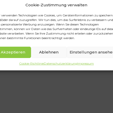
Cookie-Zustimmung verwalten
UNGEN
 verwenden Technologien wie Cookies, um Geräteinformationen zu speichern
/oder darauf zuzugreifen. Wir tun dies, um das Surferlebnis zu verbessern un
personalisierte Werbung anzuzeigen. Wenn Sie diesen Technologien
timmen, können wir Daten wie das Surfverhalten oder eindeutige IDs auf dies
, ist Integrator für
site verarbeiten. Wenn Sie Ihre Zustimmung nicht erteilen oder zurückziehen
ynamische
nen bestimmte Funktionen beeinträchtigt werden.
n Lösungen für
se.
Akzeptieren
Ablehnen
Einstellungen ansehe
Cookie-Richtlinie
Datenschutzerklärung
Impressum