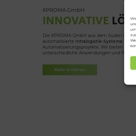
XPROMA GmbH
INNOVATIVE
LÖS
Wir
und
um 
zus
Die XPROMA GmbH aus dem Süden Hamburgs
Web
automatisierte
Intralogistik-Systeme
und d
kön
Automatisierungsprojekte. Wir bieten Ihne
unterschiedliche Anwendungen und Prozes
Mehr erfahren